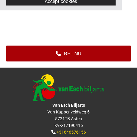
Accept cookies
BEL NU
Van Esch Biljarts
Van Kuppenveldweg 5
5721TB Asten
KvK-17190416
+31646576156
