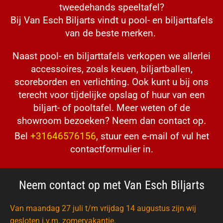
tweedehands speeltafel?
Bij Van Esch Biljarts vindt u pool- en biljarttafels
van de beste merken.
Naast pool- en biljarttafels verkopen we allerlei
accessoires, zoals keuen, biljartballen,
scoreborden en verlichting. Ook kunt u bij ons
terecht voor tijdelijke opslag of huur van een
biljart- of pooltafel. Meer weten of de
showroom bezoeken? Neem dan contact op.
Bel
+31646576156
, stuur een e-mail of vul het
contactformulier in.
Neem contact op met Van Esch Biljarts
Van maandag 27 juli t/m vrijdag 14 augustus zijn wij
gesloten i.v.m. zomervakantie.