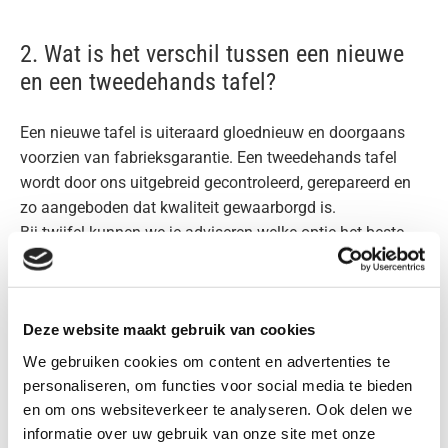
2. Wat is het verschil tussen een nieuwe
en een tweedehands tafel?
Een nieuwe tafel is uiteraard gloednieuw en doorgaans
voorzien van fabrieksgarantie. Een tweedehands tafel
wordt door ons uitgebreid gecontroleerd, gerepareerd en
zo aangeboden dat kwaliteit gewaarborgd is.
Bij twijfel kunnen we je adviseren welke optie het beste
past bij jouw budget, ruimte en gebruiksintensiteit.
Deze website maakt gebruik van cookies
3. Kan ik de tafels komen bekijken?
We gebruiken cookies om content en advertenties te
personaliseren, om functies voor social media te bieden
en om ons websiteverkeer te analyseren. Ook delen we
Ja, je bent welkom in onze showroom in Asten.
informatie over uw gebruik van onze site met onze
Openingstijden: Zaterdag van 10:00–14:00, op andere