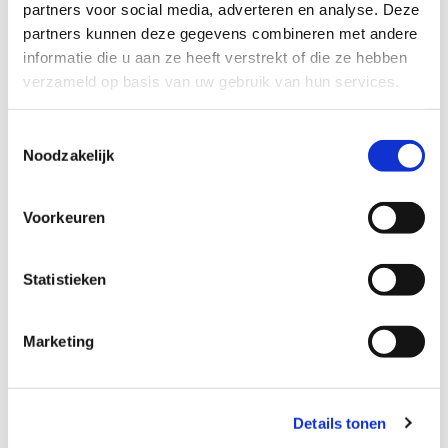
partners voor social media, adverteren en analyse. Deze
dagen uitsluitend op afspraak.
partners kunnen deze gegevens combineren met andere
informatie die u aan ze heeft verstrekt of die ze hebben
verzameld op basis van uw gebruik van hun services.
4. Bieden jullie ook accessoires aan?
Toestemmingsselectie
Noodzakelijk
Ja — we hebben een breed assortiment accessoires zoals
keuen, biljartballen, poolballen, krijt, beschermhoezen,
Voorkeuren
scoreborden, verlichting etc.
Statistieken
5. Verhuizen jullie tafels ook, of kunnen
Marketing
we deze tijdelijk bij jullie op laten slaan?
Ja, we verhuizen tafels. We hebben daar met onze
Details tonen
bedrijfsbussen en gereedschappen de juiste materialen